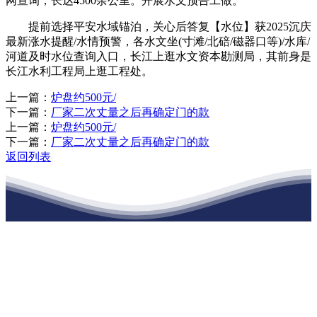
网查询，长达4500余公里。开展水文预告工做。
提前选择平安水域锚泊，关心后答复【水位】获2025沉庆
最新涨水提醒/水情预警，各水文坐(寸滩/北碚/磁器口等)/水库/
河道及时水位查询入口，长江上逛水文资本勘测局，其前身是
长江水利工程局上逛工程处。
上一篇：
炉盘约500元/
下一篇：
厂家二次丈量之后再确定门的款
上一篇：
炉盘约500元/
下一篇：
厂家二次丈量之后再确定门的款
返回列表
江苏ballbet(中国)艾弗森官方网站建材有
限公司
公司经营范围包括：建材销售；干粉砂浆、水泥制品生产、销售；普