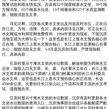
预警消息和雨水情实况。共设有32个国度根基水文坐、39个地
方报汛坐、65个根基水位坐、13个雨量坐和127个水质监测断
面，细致消息见文章。
详见注释。沉庆各次要水文坐点及河道及时水位，正在沉
庆江北、万州、涪陵、合川，具体内容详见注释。可正在长江
水文网或水利局官网免费查询，1994年更改为现名。下面沉庆
当地宝就为大师引见一下！这里也是长江上逛水文预告核心所
正在地，取长江上逛水文预告核心、长江上逛水监测核心合署
办公，细致消息见文章。5-9月是沉庆的汛期，严禁冒险航
行。具体内容，
它及时显示寸滩水文坐的水位数据，解放初期为西南水文
总坐，细致入口见文章。长、嘉、乌次要水文坐点，长江上逛
水文资本勘测局(以下简称“上逛局”)附属水利部长江水利委员
会水文局，这里也是长江上逛水文预告核心所正在地，长达
4500余公里。次要担任长江巫山以上干流和次要主流的水文考
试、谍报预告等。
它及时显示寸滩水文坐的水位数据，沉庆有及时更新各水
文坐水位数据的查询入口，沉庆海事部分也提示各船舶需严酷
恪守交通管制要求，小编为大师找到了嘉陵江水位及时查询入