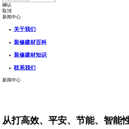
确认
取消
新闻中心
关于我们
装修建材百科
装修建材知识
联系我们
新闻中心
从打高效、平安、节能、智能