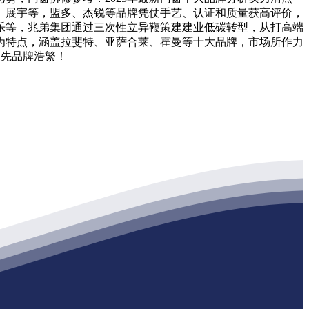
文、展宇等，盟多、杰锐等品牌凭仗手艺、认证和质量获高评价，
家乐等，兆弟集团通过三次性立异鞭策建建业低碳转型，从打高端
为特点，涵盖拉斐特、亚萨合莱、霍曼等十大品牌，市场所作力
领先品牌浩繁！