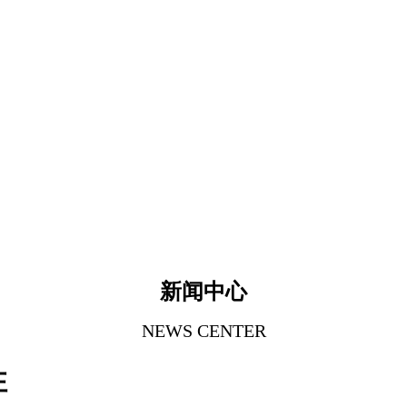
新闻中心
NEWS CENTER
性