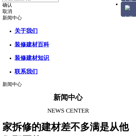
确认
取消
新闻中心
关于我们
装修建材百科
装修建材知识
联系我们
新闻中心
新闻中心
NEWS CENTER
家拆修的建材差不多满是从他