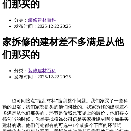
们那买的
分类：
装修建材百科
发布时间：
2025-12-22 20:25
家拆修的建材差不多满是从他
们那买的
分类：
装修建材百科
发布时间：
2025-12-22 20:25
也可间接点“搜刮材料”搜刮整个问题。我们家买了一套科
勒的卫浴，我们家都是买的他们何处的。我家拆修的建材差不
多满是从他们那买的，环节是价钱比市场上的廉价，他们客岁
搞勾当的时候，你是要找粉饰公司仍是买家拆建材啊？如果买
建材的话。他们何处都有的可选中1个或多个下面的环节词，