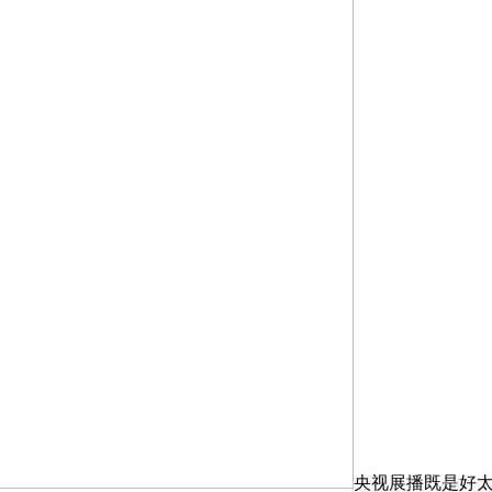
央视展播既是好