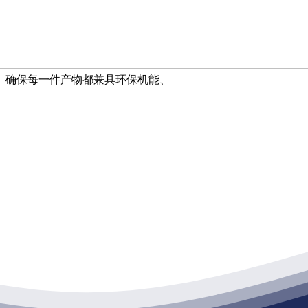
。确保每一件产物都兼具环保机能、