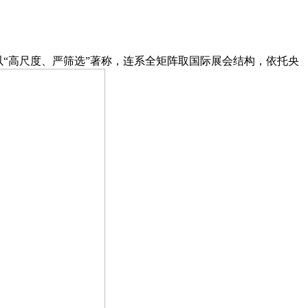
以“高尺度、严筛选”著称，连系全矩阵取国际展会结构，依托央