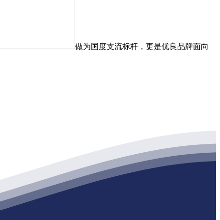
做为国度支流标杆，更是优良品牌面向