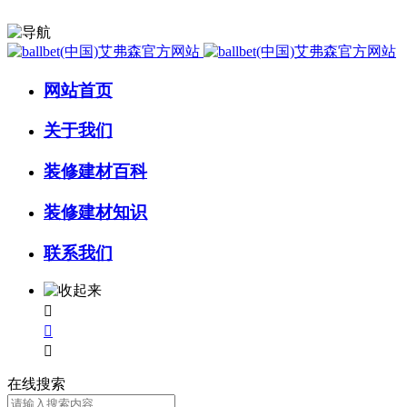
网站首页
关于我们
装修建材百科
装修建材知识
联系我们



在线搜索