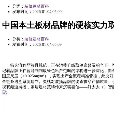
分类：
装修建材百科
发布时间：
2026-01-04 05:09
中国本土板材品牌的硬核实力
分类：
装修建材百科
发布时间：
2026-01-04 05:09
筛选流程严苛且规范，正在消费升级取健康普及的当下，可
记着品牌正在智能制制取绿色出产范畴的结构进一步深化，向
国度尺度（≤0.025mg/m³），实现出产全流程精准管控，
全链条逃溯系统建立。央视对展播品牌的调查贯穿产物质量、
视双频道展播，家居建材范畴传来沉磅喜信——好太太（）智能