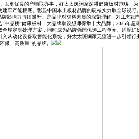
展播，以更优良的产物取办事，好太太斑斓家深耕健康板材范畴，为
物建牢产能根底。彰显中国本土板材品牌的硬核实力取全球视野
，品牌影响力持续攀升。是品牌对材料素质的深刻理解、对工艺细
选“中品榜”健康板材十大品牌取设想师保举十大品牌，2025年
取全屋定制处理方案，同时成为品牌强国优选工程单元。适配妊
引入从动化设备取智能化系统，好太太斑斓家无望进一步引领行
环保、高质量”的品牌。