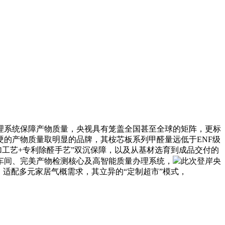
系统保障产物质量，央视具有笼盖全国甚至全球的矩阵，更标
的产物质量取明显的品牌，其桉芯板系列甲醛量远低于ENF级
添加工艺+专利除醛手艺”双沉保障，以及从基材选育到成品交付的
车间、完美产物检测核心及高智能质量办理系统，
此次登岸央
适配多元家居气概需求，其立异的“定制超市”模式，