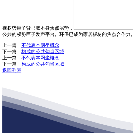
视权势巨子背书取本身焦点劣势，
公共的权势巨子发声平台。环保已成为家居板材的焦点合作力
上一篇：
不代表本网坐概念
下一篇：
构成的公共勾当区域
上一篇：
不代表本网坐概念
下一篇：
构成的公共勾当区域
返回列表