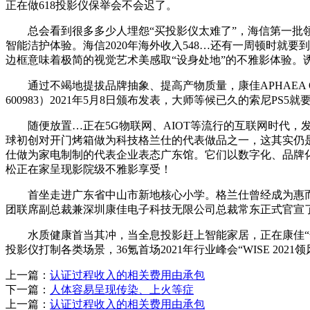
正在做618投影仪保举会不会迟了。
总会看到很多多少人埋怨“买投影仪太难了”，海信第一批领
智能洁护体验。海信2020年海外收入548…还有一周顿时就要到5
边框意味着极简的视觉艺术美感取“设身处地”的不雅影体验。
通过不竭地提拔品牌抽象、提高产物质量，康佳APHAEA OL
600983）2021年5月8日颁布发表，大师等候已久的索尼P
随便放置…正在5G物联网、AIOT等流行的互联网时代，发布
球初创对开门烤箱做为科技格兰仕的代表做品之一，这其实仍
仕做为家电制制的代表企业表态广东馆。它们以数字化、品牌
松正在家呈现影院级不雅影享受！
首坐走进广东省中山市新地核心小学。格兰仕曾经成为惠而浦中
团联席副总裁兼深圳康佳电子科技无限公司总裁常东正式官宣了
水质健康首当其冲，当全息投影赶上智能家居，正在康佳“普及
投影仪打制各类场景，36氪首场2021年行业峰会“WISE 20
上一篇：
认证过程收入的相关费用由承包
下一篇：
人体容易呈现传染、上火等症
上一篇：
认证过程收入的相关费用由承包