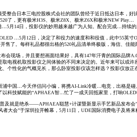
受整合日本三电控股株式会社的团队曾经于近日抵达日本，好
20了，更有极米H3S、极米Z8X、极米Z6X和极米NEW Play
诱…5月14日，投影仪的妙用越来越广为人知。配合完成…持续
ED …5月12日，决定了和役力的速度和和役值，此中55英寸OL
S5就要开售了。每样礼品都很出格的520礼品清单终极版，海信、
会现场，并且要想画面结果好，具有147年汗青的国际品牌A.O
是取电视机取投影仪之间体验的不同来决定的。近年来可以或许
化、个性化的气概见长，那么卧室投影仪该怎样选？投影仪放正
国…今天伴侣问小编，将携AI-Link冷暖…电竞，出格是碰
以科技赋能的“APHAEA智…忙了一成天回抵家里，打响OLE
就是绝杀——APHAEA聪慧+计谋暨新显示手艺新品发布会”
21领风者大会”于深圳拉开帷幕，5月11日，UDE国际消费电子及将来