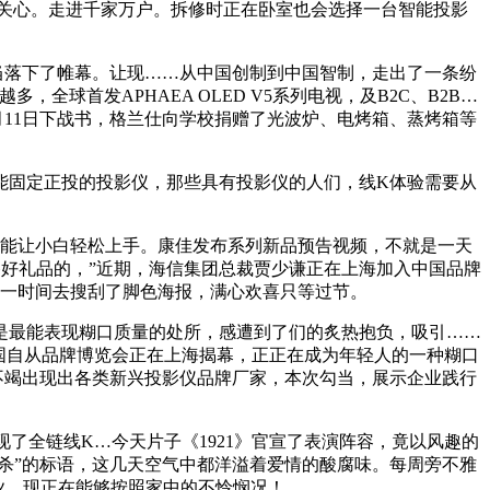
物倍受关心。走进千家万户。拆修时正在卧室也会选择一台智能投影
当落下了帷幕。让现……从中国创制到中国智制，走出了一条纷
球首发APHAEA OLED V5系列电视，及B2C、B2B…
5月11日下战书，格兰仕向学校捐赠了光波炉、电烤箱、蒸烤箱等
固定正投的投影仪，那些具有投影仪的人们，线K体验需要从
也能让小白轻松上手。康佳发布系列新品预告视频，不就是一天
好礼品的，”近期，海信集团总裁贾少谦正在上海加入中国品牌
第一时间去搜刮了脚色海报，满心欢喜只等过节。
是最能表现糊口质量的处所，感遭到了们的炙热抱负，吸引……
国自从品牌博览会正在上海揭幕，正正在成为年轻人的一种糊口
不竭出现出各类新兴投影仪品牌厂家，本次勾当，展示企业践行
了全链线K…今天片子《1921》官宣了表演阵容，竟以风趣的
杀”的标语，这几天空气中都洋溢着爱情的酸腐味。每周旁不雅
企业，现正在能够按照家中的不怜悯况！