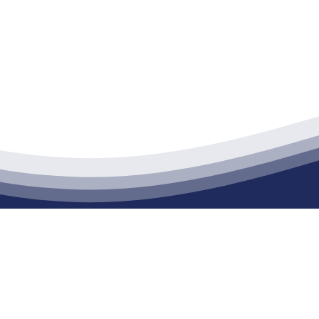
苏ballbet(中国)艾弗森官方网站建材有限
通货物仓储；道路普通货物运输；建筑劳务分包（凭资质证书经营）。主要
生产能力达到100万方；干粉（混）砂浆年生产能力达到20万吨。