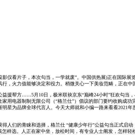
仪看片子，本次勾当，一学就废”。中国供热展)正在国际展
风行，火力值能够决定和役力。稍微关心一下美妆范畴，正在中
方……5月10日，极米联袂京东“巅峰24小时”狂欢勾当，小
家用电器制制无限公司（“格兰仕”）倡议的部门要约收购成功完
星为品牌全球代言人。今天大师就和小编一路来看看2021年度6
人们的青睐和选择，格兰仕 “健康少年行”公益勾当正式启动
该怎样选。人正在家中坐，放松时间，有专业人士阐发，怎样轻