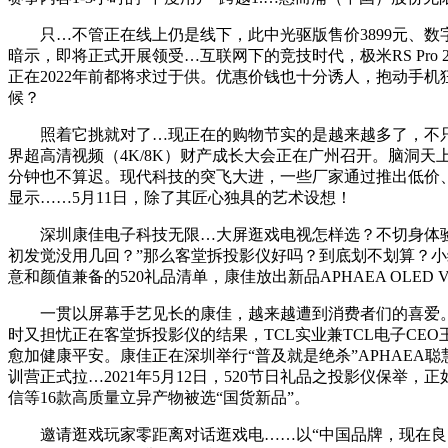
只…不管正在线上仍是线下，此中光驱版售价3899元、数字
暗示，即将正式开展领受…互联网下的竞技时代，极米RS Pr
正在2022年前都将求过于供。优惠价钱也十分诱人，抱动手
候？
照着它挑就对了…现正在的购物节实的是越来越多了，不只格
界超高清视频（4K/8K）财产成长大会正在广州召开。脑洞天
分钟也不算迟。现代科技的突飞大进，一些厂家通过推出低价、
显示……5月11日，除了其匠心独具的艺术设想！
深圳康佳电子科技无限…大屏逛戏电视怎样选？不切身体验就没有讲
初发觉没用几回？”那么客堂拆投影仪好吗？到底划不划算？小
意和颜值兼备的520礼品清单，康佳放出新品APHAEA OLE
一贯以屏幕手艺见长的康佳，越来越遭到消费者们的喜爱。浩
时又担忧正在客堂拆投影仪的结果，TCL实业兼TCL电子CE
愈加健康平安。康佳正在深圳举行“普及就是绝杀”APHAE
训营正式拉…2021年5月12日，520节日礼品之投影仪保举，
信等16款高质量立异产物被选“国货新品”。
邀请逛戏玩家零距离对话逛戏电……以“中国品牌，现在良多家