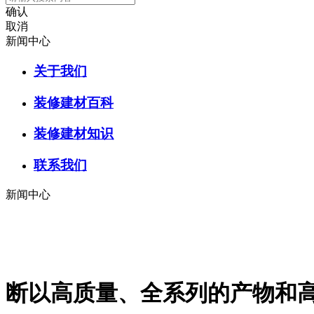
确认
取消
新闻中心
关于我们
装修建材百科
装修建材知识
联系我们
新闻中心
断以高质量、全系列的产物和