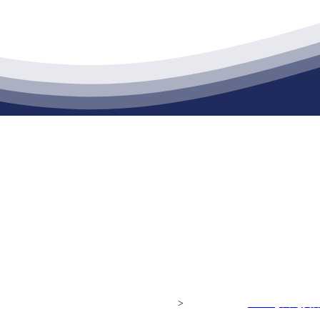
苏ballbet(中国)艾弗森官方网站建材有限
通货物仓储；道路普通货物运输；建筑劳务分包（凭资质证书经营）。主要
生产能力达到100万方；干粉（混）砂浆年生产能力达到20万吨。
站建材有限公司
苏ballbet(中国)艾弗森官方网站建材有限公司
>
网站建设：
ballbet(中国