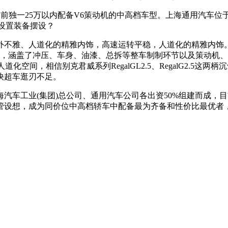
.5是目前独一25万以内配备V6策动机的中高档车型。上海通用汽
奢华设置装备摆设？
、人道化的精雅内饰，高速运转平稳，人道化的精雅内饰。上海
力军，涵盖了冲压、车身、油漆、总拆等整车制制环节以及策动机
空间，相信别克君威系列RegalGL2.5、RegalG2.5这两
快超车逛刃不足。
工业(集团)总公司、通用汽车公司各出资50%组建而成，目前
尾管设想，成为同价位中高档轿车中配备最为齐备和性价比最优者