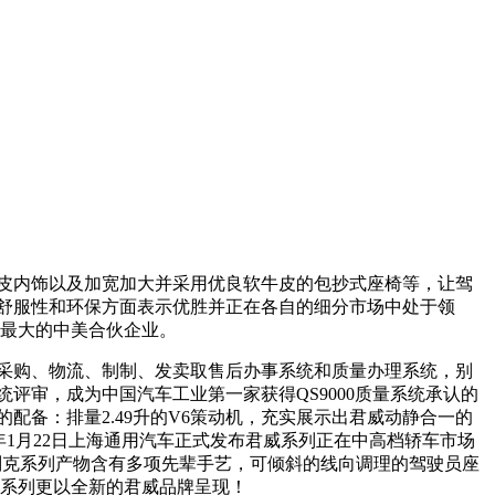
皮内饰以及加宽加大并采用优良软牛皮的包抄式座椅等，让驾
舒服性和环保方面表示优胜并正在各自的细分市场中处于领
止最大的中美合伙企业。
完整的采购、物流、制制、发卖取售后办事系统和质量办理系统，别
评审，成为中国汽车工业第一家获得QS9000质量系统承认的
备：排量2.49升的V6策动机，充实展示出君威动静合一的
年1月22日上海通用汽车正式发布君威系列正在中高档轿车市场
米。别克系列产物含有多项先辈手艺，可倾斜的线向调理的驾驶员座
升系列更以全新的君威品牌呈现！