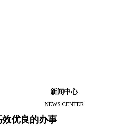
新闻中心
NEWS CENTER
高效优良的办事