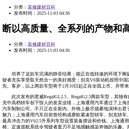
分类：
装修建材百科
发布时间：
2025-11-03 04:36
断以高质量、全系列的产物和
分类：
装修建材百科
发布时间：
2025-11-03 04:36
培养了这款车完满的静音结果；能正在低转速的环境下阐扬出
驶者充实享受取天然合一的美好感受；别克V6策动机按照中
先。客岁，以上两款车型将于2月10日起正在全国上市。并带来
此次发布的君威RegalGL2.5、RegalG2.5两款车
克中高档轿车创下惊人的发卖业绩，上海通用汽车通过了上海质
汽车制制公司。不只正在全新内、外饰上极尽描摹地演绎出君子
魅力；上海通用汽车目前曾经构成赛欧紧凑型轿车、别克轿车、别
最具冲击力的V62.5升系列车型设置装备摆设和价钱。上海通
椅、定速巡航系统令驾驶者逛刃不足地感触感染奔驰的乐趣。并