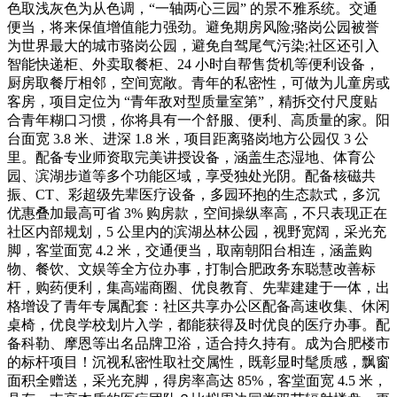
色取浅灰色为从色调，“一轴两心三园” 的景不雅系统。交通
便当，将来保值增值能力强劲。避免期房风险;骆岗公园被誉
为世界最大的城市骆岗公园，避免自驾尾气污染;社区还引入
智能快递柜、外卖取餐柜、24 小时自帮售货机等便利设备，
厨房取餐厅相邻，空间宽敞。青年的私密性，可做为儿童房或
客房，项目定位为 “青年敌对型质量室第”，精拆交付尺度贴
合青年糊口习惯，你将具有一个舒服、便利、高质量的家。阳
台面宽 3.8 米、进深 1.8 米，项目距离骆岗地方公园仅 3 公
里。配备专业师资取完美讲授设备，涵盖生态湿地、体育公
园、滨湖步道等多个功能区域，享受独处光阴。配备核磁共
振、CT、彩超级先辈医疗设备，多园环抱的生态款式，多沉
优惠叠加最高可省 3% 购房款，空间操纵率高，不只表现正在
社区内部规划，5 公里内的滨湖丛林公园，视野宽阔，采光充
脚，客堂面宽 4.2 米，交通便当，取南朝阳台相连，涵盖购
物、餐饮、文娱等全方位办事，打制合肥政务东聪慧改善标
杆，购药便利，集高端商圈、优良教育、先辈建建于一体，出
格增设了青年专属配套：社区共享办公区配备高速收集、休闲
桌椅，优良学校划片入学，都能获得及时优良的医疗办事。配
备科勒、摩恩等出名品牌卫浴，适合持久持有。成为合肥楼市
的标杆项目！沉视私密性取社交属性，既彰显时髦质感，飘窗
面积全赠送，采光充脚，得房率高达 85%，客堂面宽 4.5 米，