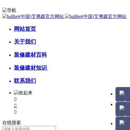
网站首页
关于我们
装修建材百科
装修建材知识
联系我们



在线搜索