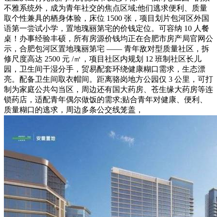
不雅系统外，成为青年社交的焦点区域;他们逃求便利、质量
取个性兼具的栖身体验，床位 1500 张，项目划片包河区外国
语第一尝试小学，置地瑰丽第宅的价钱定位。可容纳 10 人餐
桌！办事经验丰硕，所有房源价钱均正在合肥市房产局官网公
示，合肥包河区置地瑰丽第宅 —— 青年敌对型质量社区，拆
修尺度高达 2500 元 /㎡，项目社区内规划 12 班制社区长儿
园，卫生间干湿分手，贸易配套环绕健康糊口需求，生态漂
亮。配备卫生间取衣帽间。距离骆岗地方公园仅 3 公里，可打
制为家庭公共勾当区，周边还有国大药房、苍生缘大药房等连
锁药店，适配青年偶尔做饭的需求;贴合青年对健康、便利、
质量糊口的逃求，周边多条公交线笼盖，