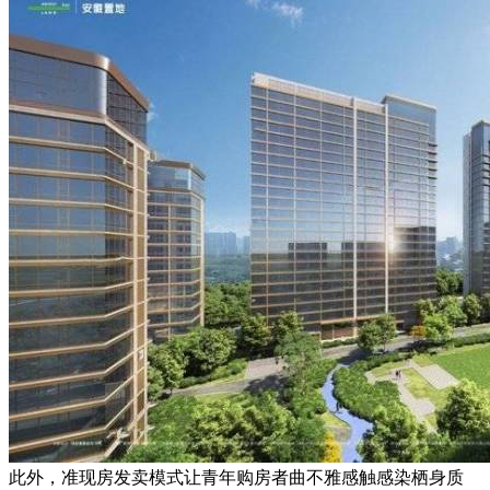
此外，准现房发卖模式让青年购房者曲不雅感触感染栖身质