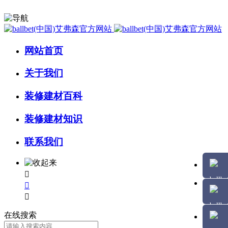
网站首页
关于我们
装修建材百科
装修建材知识
联系我们



在线搜索