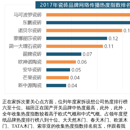
正在家拆次要关心点方面，位列年度家拆设想公司热度排行榜
六至十位。福田正在国产开关品牌中热度最高，此外，此外，
全年收集热度指数较着高于欧式气概和中式气概。占领年度壁
纸品牌热度排行榜八到十位。大天然木门、春天木门、欧派木
门、TATA木门、索菲亚的收集热度指数排名前五，伴跟着我