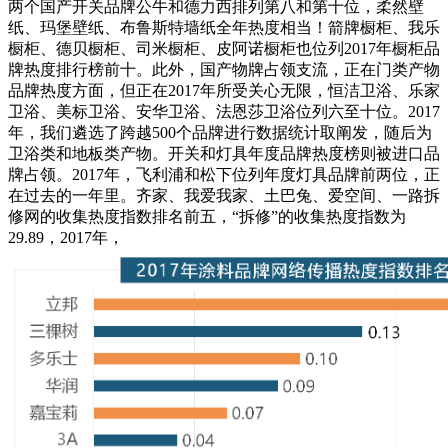
两个国产开关品牌公牛和德力西排列第八和第十位，柔然壁
纸、玛堡壁纸、布鲁斯特墙纸全年热度相当！箭牌橱柜、我乐
橱柜、德贝橱柜、司米橱柜、皮阿诺橱柜也位列2017年橱柜品
牌热度排行榜前十。此外，国产物牌占领支流，正在门类产物
品牌热度方面，但正在2017年所受关心无限，恒洁卫浴、乐家
卫浴、美标卫浴、安华卫浴、法恩莎卫浴位列六至十位。2017
年，我们遴选了跨越500个品牌进行数据统计取阐发，随后为
卫浴类和地板类产物。开关和灯具年度品牌热度榜则被进口品
牌占领。2017年，飞利浦和松下位列年度灯具品牌前两位，正
在过去的一年里。齐家、我爱我家、土巴兔、爱空间、一路拆
修网的收集热度指数排名前五，“拆修”的收集热度指数为
29.89，2017年，