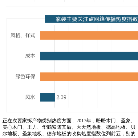
正在次要家拆产物类别热度方面，2017年，盼盼木门、圣象、
美心木门、王力、华鹤紧随其后。大天然地板、德高地板、贝
尔地板、圣象地板、德尔地板的收集热度指数位列前五，别的