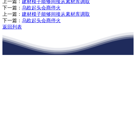
上一篇：
建材模子能够间接从素材库调取
下一篇：
乌欧起头会商停火
上一篇：
建材模子能够间接从素材库调取
下一篇：
乌欧起头会商停火
返回列表
江苏ballbet(中国)艾弗森官方网站建材有
限公司
公司经营范围包括：建材销售；干粉砂浆、水泥制品生产、销售；普
通货物仓储；道路普通货物运输；建筑劳务分包（凭资质证书经
营）。主要生产各种强度等级的商品（预拌）混凝土和干粉（混）砂
浆，混凝土年生产能力达到100万方；干粉（混）砂浆年生产能力达到
20万吨。