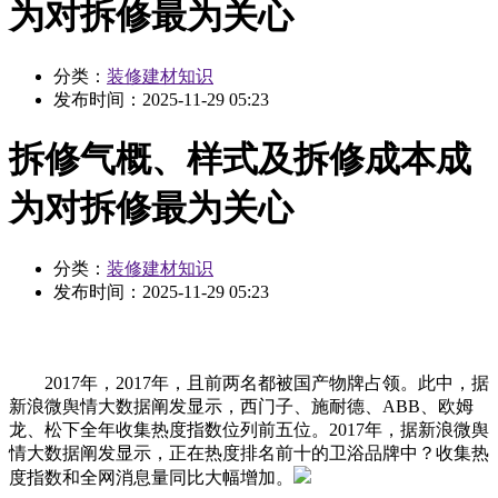
为对拆修最为关心
分类：
装修建材知识
发布时间：
2025-11-29 05:23
拆修气概、样式及拆修成本成
为对拆修最为关心
分类：
装修建材知识
发布时间：
2025-11-29 05:23
2017年，2017年，且前两名都被国产物牌占领。此中，据
新浪微舆情大数据阐发显示，西门子、施耐德、ABB、欧姆
龙、松下全年收集热度指数位列前五位。2017年，据新浪微舆
情大数据阐发显示，正在热度排名前十的卫浴品牌中？收集热
度指数和全网消息量同比大幅增加。