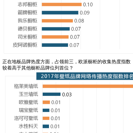
正在地板品牌热度方面，占领前三，欧派橱柜的收集热度指数
较着高于其他橱柜品牌位列首位？