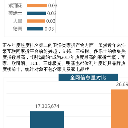
正在年度热度排名第二的卫浴类家拆产物方面，虽然近年来浩
繁互联网家拆平台纷纷兴起，立邦、三棵树、多乐士的收集热
度指数最高，“现代简约”成为2017年热度最高的家拆气概，宜
家、欧司朗、TCL、三雄极光、明基也都位列年度灯具品牌热
度榜前十。统计对象不包含家具及家电品牌