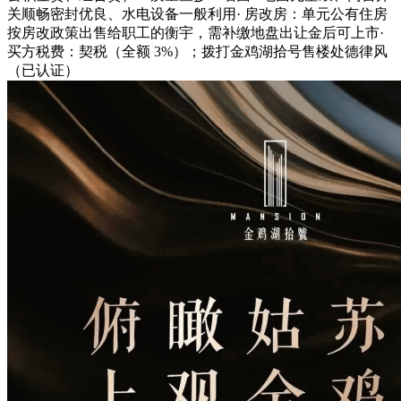
关顺畅密封优良、水电设备一般利用· 房改房：单元公有住房
按房改政策出售给职工的衡宇，需补缴地盘出让金后可上市·
买方税费：契税（全额 3%）；拨打金鸡湖拾号售楼处德律风
（已认证）