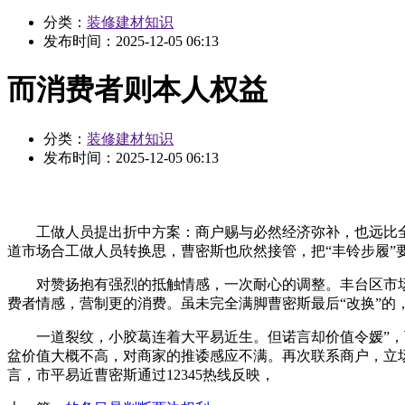
分类：
装修建材知识
发布时间：
2025-12-05 06:13
而消费者则本人权益
分类：
装修建材知识
发布时间：
2025-12-05 06:13
工做人员提出折中方案：商户赐与必然经济弥补，也远比全额
道市场合工做人员转换思，曹密斯也欣然接管，把“丰铃步履”
对赞扬抱有强烈的抵触情感，一次耐心的调整。丰台区市场
费者情感，营制更的消费。虽未完全满脚曹密斯最后“改换”的
一道裂纹，小胶葛连着大平易近生。但诺言却价值令媛”，下
盆价值大概不高，对商家的推诿感应不满。再次联系商户，立
言，市平易近曹密斯通过12345热线反映，