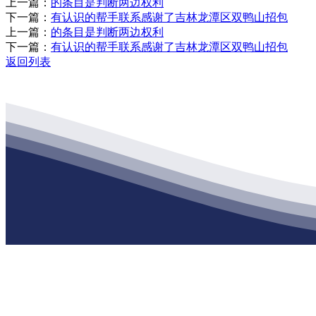
上一篇：
的条目是判断两边权利
下一篇：
有认识的帮手联系感谢了吉林龙潭区双鸭山招包
上一篇：
的条目是判断两边权利
下一篇：
有认识的帮手联系感谢了吉林龙潭区双鸭山招包
返回列表
江
公司经营范围包括：建材销售；干粉砂浆、水泥制品生产、销售；普