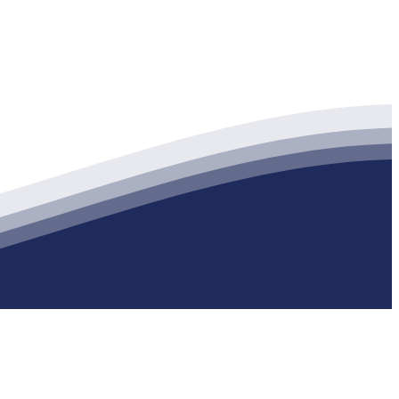
公司
生产各种强度等级的商品（预拌）混凝土和干粉（混）砂浆，混凝土年