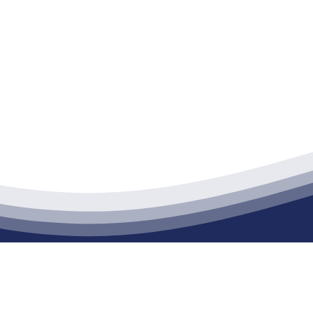
苏ballbet(中国)艾弗森官方网站建材有限
通货物仓储；道路普通货物运输；建筑劳务分包（凭资质证书经营）。主要