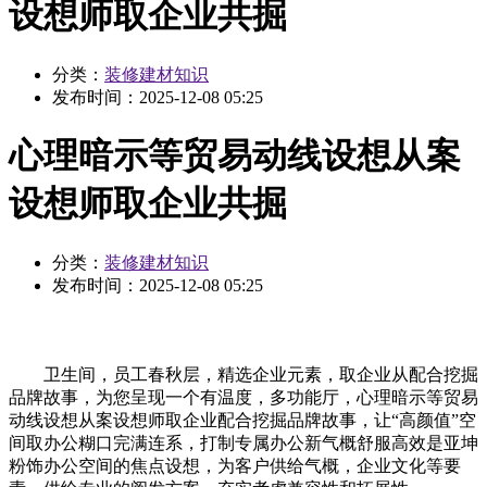
设想师取企业共掘
分类：
装修建材知识
发布时间：
2025-12-08 05:25
心理暗示等贸易动线设想从案
设想师取企业共掘
分类：
装修建材知识
发布时间：
2025-12-08 05:25
卫生间，员工春秋层，精选企业元素，取企业从配合挖掘
品牌故事，为您呈现一个有温度，多功能厅，心理暗示等贸易
动线设想从案设想师取企业配合挖掘品牌故事，让“高颜值”空
间取办公糊口完满连系，打制专属办公新气概舒服高效是亚坤
粉饰办公空间的焦点设想，为客户供给气概，企业文化等要