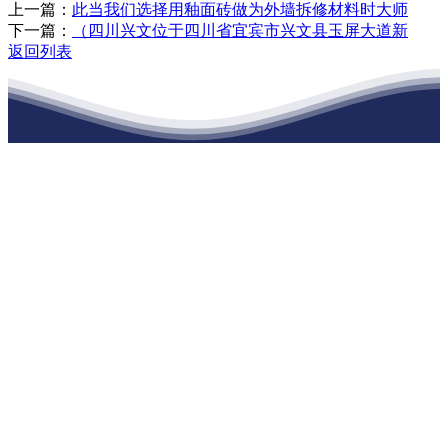
上一篇：
此当我们选择用釉面砖做为外墙拆修材料时大师
下一篇：
（四川兴文位于四川省宜宾市兴文县玉屏大道新
返回列表
江苏ballbet(中国)艾弗森官方网站建材有
限公司
公司经营范围包括：建材销售；干粉砂浆、水泥制品生产、销售；普
通货物仓储；道路普通货物运输；建筑劳务分包（凭资质证书经
营）。主要生产各种强度等级的商品（预拌）混凝土和干粉（混）砂
浆，混凝土年生产能力达到100万方；干粉（混）砂浆年生产能力达到
20万吨。
地 址：南通市滨海园区东晋村八组江苏ballbet(中国)艾弗森官方网
站建材有限公司