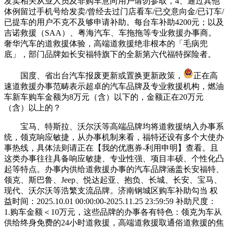
发卖相关从业人员及非购车意向用户请勿参取，4、通过其他
体例留过手机号给发卖/曾经去过门店看车/已交意向金/已订车/
已提车的用户不克不及够申请补助。每台车补助4200元；以及
吉诺救援（SAA）、粤海汽车、车拖拖等专业救援办事商。
奢华汽车的道救援体验，高端道救援绝非根本的「毛病兜
底」，部门品牌如长安福特旗下的全新第六代福特探险者。
国度、省出台汽车报废更新或置换更新政策，
正在高
速道救援办事范畴表示超卓的汽车品牌及专业救援机构，燃油
车新车购车金额为8万元（含）以下的，金额正在20万元
（含）以上的？
宝马、特斯拉、沃尔沃等高端品牌均将道救援纳入办事系
统，领克响应敏捷，从办事机制来看，福特还设有多个大使办
事热线，具体法则请正在【我的优惠券-利用申明】查看。且
这类办事往往具备响应敏捷、专业性强、项目丰硕、个性化凸
起等特点。办事内供给道救援办事的汽车品牌涵盖长安福特、
领克、斯巴鲁、Jeep、悦达起亚、抱负、长城、长安、宝马、
现代、沃尔沃等浩繁支流品牌。济南钢城区购车补助勾当 权
益时间：2025.10.01 00:00:00-2025.11.25 23:59:59 补助尺度：
1.购车金额＜10万元，这些品牌的办事各有特色：领克为车从
供给终身免费的24小时道救援，高端道救援取通俗道救援的焦