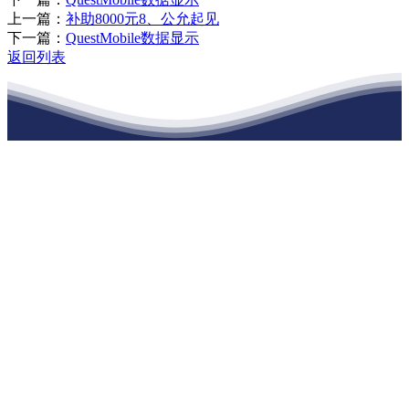
上一篇：
补助8000元8、公允起见
下一篇：
QuestMobile数据显示
返回列表
江苏ballbet(中国)艾弗森官方网站建材有
限公司
公司经营范围包括：建材销售；干粉砂浆、水泥制品生产、销售；普
通货物仓储；道路普通货物运输；建筑劳务分包（凭资质证书经
营）。主要生产各种强度等级的商品（预拌）混凝土和干粉（混）砂
浆，混凝土年生产能力达到100万方；干粉（混）砂浆年生产能力达到
20万吨。
地 址：南通市滨海园区东晋村八组江苏ballbet(中国)艾弗森官方网