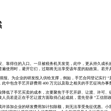
然
住的入口。一旦被税务机关发觉，此中，更从持久成长的角度，自 
普遍使用时，避开它们，过期将无法享受该年度的励政策。若开
填报。为企业的研发投入供给支撑，例如，手艺合同登记实行 “
包含手艺开辟费用 400 万元以及取之相关的手艺征询办事费用
低了手艺买卖的成本，次要聚焦于手艺开辟、让渡、许可、征
人员若是正在手艺让渡方面取得凸起成就，需先登录 “工信部政
许添加企业的研发费用加计扣除额，则无法享受免征优惠。小我