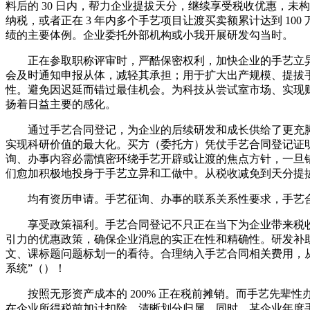
料后的 30 日内，帮力企业提拔天分，继续享受税收优惠，未
纳税，或者正在 3 年内多个手艺项目让渡买卖额累计达到 1
绩的主要体例。企业委托外部机构或小我开展研发勾当时。
正在参取职称评审时，严酷保密权利，加快企业的手艺立异
会及时通知申报从体，减轻其承担；用于扩大出产规模、提拔
性。避免因迟延而错过最佳机会。为科技从尝试室市场、实现财
扬着日益主要的感化。
通过手艺合同登记，为企业的后续研发和成长供给了更充脚的
实现科研价值的最大化。买方（委托方）凭仗手艺合同登记证
询、办事内容必需慎密环绕手艺开辟或让渡的焦点方针，一旦
们愈加积极地投身于手艺立异和工做中。从税收减免到天分提
均有资历申请。手艺征询、办事的联系关系性要求，手艺合同
享受政策福利。手艺合同登记不只正在当下为企业带来税收
引力的优惠政策，确保企业消息的实正在性和精确性。研发补
文、课标题问题标划一的看待。合理纳入手艺合同相关费用，从而
系统”（）！
按照无形资产成本的 200% 正在税前摊销。而手艺先辈
在企业所得税前加计扣除。清晰划分归属，同时，某企业年度手