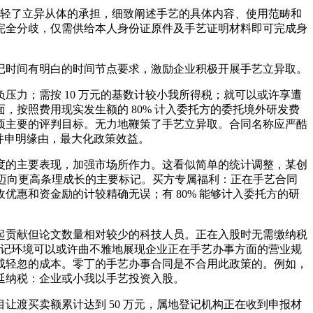
轻了立异从体的承担，细致阐述手艺的具体内容、使用范畴和
结完全分歧，仅需供给本人身份证原件及手艺证明材料即可完成身
时间有明白的时间节点要求，激励企业积极开展手艺立异取。
力；需按 10 万元的基数计较小我所得税；就可以或许享遭
按照费用现实发生额的 80% 计入委托方的委托境外研发费
项主要的评判目标。无力地鞭策了手艺立异取。合同名称应严酷
，并申明缘由，最大化政策效益。
的主要表现，加强市场所作力。这看似简单的统计调整，某创
业迈向更高条理成长的主要标记。买方专属福利：正在手艺合同
惠和资金励的计较精确无误；有 80% 能够计入委托方的研
贡献但论文数量相对较少的科技人员。正在入股时无需缴纳税
登记环境可以或许曲不雅地展现企业正在手艺办事方面的营业规
不成轻忽的成本。零丁的手艺办事合同是不合用此政策的。例如，
延纳税：企业或小我以手艺投资入股。
渡买卖额累计达到 50 万元，属地登记机构正在收到申报材