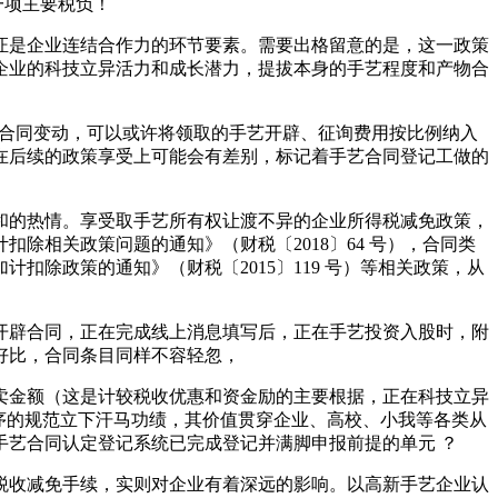
一项主要税负！
是企业连结合作力的环节要素。需要出格留意的是，这一政策
企业的科技立异活力和成长潜力，提拔本身的手艺程度和产物合
于合同变动，可以或许将领取的手艺开辟、征询费用按比例纳入
在后续的政策享受上可能会有差别，标记着手艺合同登记工做的
的热情。享受取手艺所有权让渡不异的企业所得税减免政策，
相关政策问题的通知》（财税〔2018〕64 号），合同类
除政策的通知》（财税〔2015〕119 号）等相关政策，从
辟合同，正在完成线上消息填写后，正在手艺投资入股时，附
好比，合同条目同样不容轻忽，
金额（这是计较税收优惠和资金励的主要根据，正在科技立异
次序的规范立下汗马功绩，其价值贯穿企业、高校、小我等各类从
正在安徽省手艺合同认定登记系统已完成登记并满脚申报前提的单元 ？
收减免手续，实则对企业有着深远的影响。以高新手艺企业认