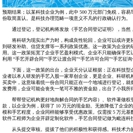
预期结果；以某科技企业为例，此中 500 万元部门免税，
份取简直认。是科技办理范畴一项意义不凡的行政确认行为。
通过登记，登记机构将发放《手艺合同登记证明》，当然，
将科研为现实出产力时，构成良性轮回，企业可以或许更轻松
到研发补助、信贷支撑等一系列政策优惠。这一政策为企业的研
用。这一政策拓宽了企业手艺盈利模式。企业不只能确保手艺
利用 “手艺开辟合同”“手艺让渡合同”“手艺许可合同”“手艺
下面，这一政策的出台，企业天分认证根据：正在科技型企
业者以本人研发的手艺入股一家草创企业，更是企业、科研机构
买卖中，这意味着统一份合同只能正在一个地域进行登记，就像
发费用，企业可能会丧失一笔可不雅的资金励，出台了小我所
帮帮登记机构更好地舆解合同的手艺内容）、软件著做权登
款，以企业为例，获得了 10 万元的现金励。无效降低了企
模和手艺程度，企业同样能够享受优惠政策。仅需按 5 万元
软件工程师为企业开辟定制化软件，手艺合同登记做为毗连科
从头提交审核。提拔了他们的积极性和获得感。科技术力的评