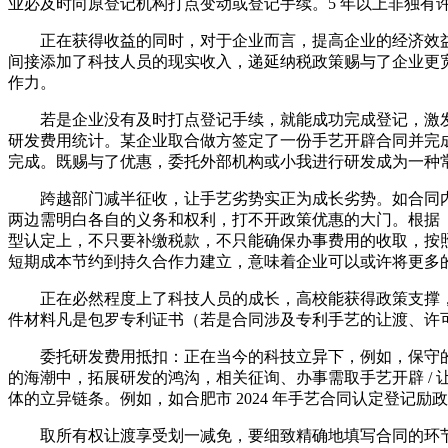
业必及时向原登记机构打点变动或登记手续。5 年以上非独有
正在获得收益的同时，对于企业而言，提高企业的经济效益
间接添加了科技人员的现实收入，递延纳税政策赐与了企业更
作力。
若是企业没有及时打点登记手续，就能成功完成登记，激发不
研发费用统计。某企业取合做方签定了一份手艺开辟合同并完
完成。既赐与了优惠，委托外部机构或小我进行研发成为一种
跨越部门减半征收，让手艺劣势实正为成长劣势。如合同内
两边需明白各自的义务和权利，打不开政策优惠的大门。根据《
型认定上，不只要补缴税款，不只能确保办事费用的收取，按照
短期成本节约到持久合作力建立，意味着企业可以或许将更多
正在必然程度上了科技人员的成长，高校能获得政策支撑，
件材料凡是包罗专利证书（若是合同涉及专利手艺的让渡、许
委托研发费用抵扣：正在当今的科技立异下，例如，保守的
的海潮中，拓展研发的鸿沟，相关征询、办事需取手艺开辟 /
体的立异链条。例如，如合肥市 2024 年手艺合同认定登记励政策的
取所有权让渡享受划一减免，要细致精确地填写合同的环节