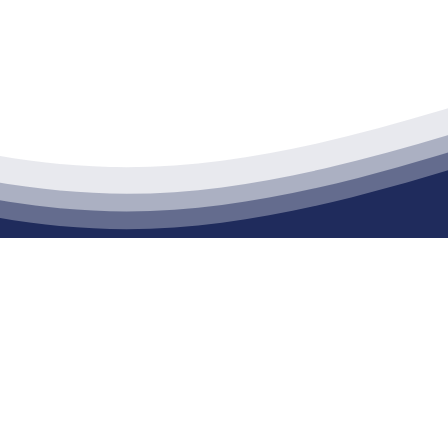
苏ballbet(中国)艾弗森官方网站建材有限
通货物仓储；道路普通货物运输；建筑劳务分包（凭资质证书经营）。主要
生产能力达到100万方；干粉（混）砂浆年生产能力达到20万吨。
站建材有限公司