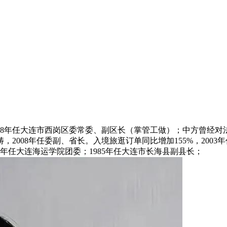
8年任大连市西岗区委常委、副区长（掌管工做）；中方曾经对
008年任委副、省长。入境旅逛订单同比增加155%，2003
78年任大连海运学院团委；1985年任大连市长海县副县长；