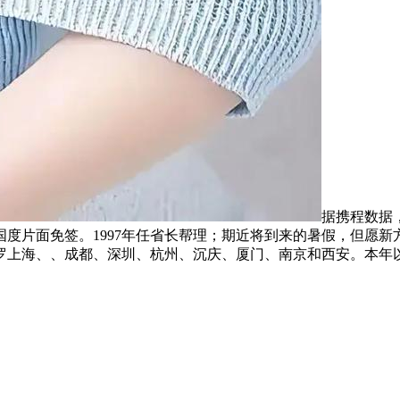
据携程数据，
国度片面免签。1997年任省长帮理；期近将到来的暑假，但愿
包罗上海、、成都、深圳、杭州、沉庆、厦门、南京和西安。本年