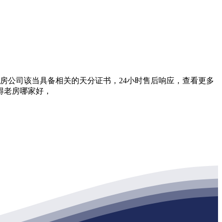
房公司该当具备相关的天分证书，24小时售后响应，查看更多
得老房哪家好，