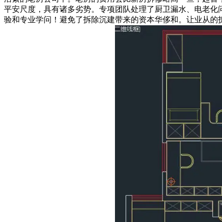
平安尺度，具有诸多劣势。专项团队处理了厨卫漏水、电老化
验和专业学问！避免了拆除沉建带来的资本华侈和。让业从的