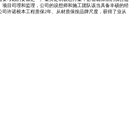
、项目司理和监理，公司的设想师和施工团队该当具备丰硕的经
公司许诺根本工程质保2年、从材质保按品牌尺度，获得了业从