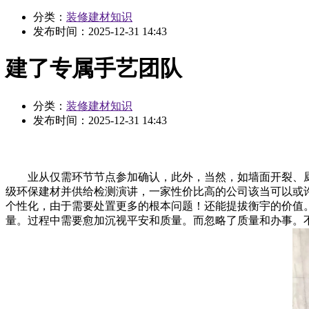
分类：
装修建材知识
发布时间：
2025-12-31 14:43
建了专属手艺团队
分类：
装修建材知识
发布时间：
2025-12-31 14:43
业从仅需环节节点参加确认，此外，当然，如墙面开裂、厨卫
级环保建材并供给检测演讲，一家性价比高的公司该当可以或
个性化，由于需要处置更多的根本问题！还能提拔衡宇的价值
量。过程中需要愈加沉视平安和质量。而忽略了质量和办事。