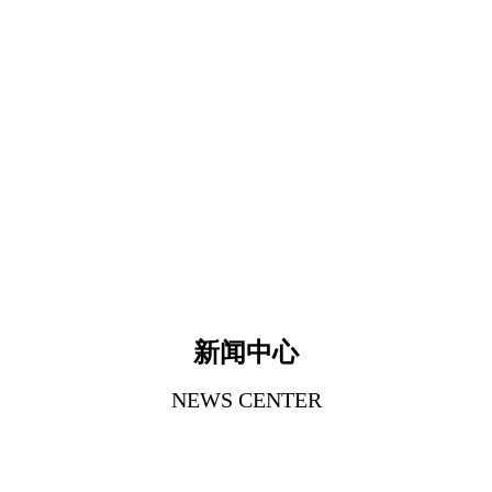
新闻中心
NEWS CENTER