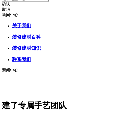
确认
取消
新闻中心
关于我们
装修建材百科
装修建材知识
联系我们
新闻中心
建了专属手艺团队