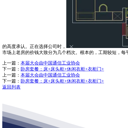
的高度承认。正在选择公司时，
市场上老房的价钱大致分为几个档次。根本的，工期较短，每
上一篇：
本届大会由中国通信工业协会
下一篇：
卧房套餐：床+床头柜+休闲衣柜+衣柜门+
上一篇：
本届大会由中国通信工业协会
下一篇：
卧房套餐：床+床头柜+休闲衣柜+衣柜门+
返回列表