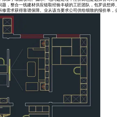
问题，整合一线建材供应链取经验丰硕的工匠团队，包罗设想师
拆修需求获得靠谱保障。业从该当要求公司供给细致的报价单，