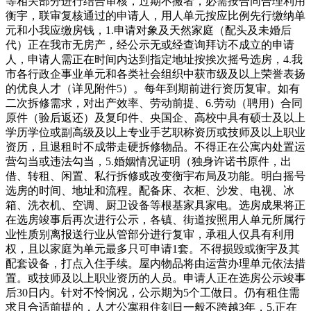
等相关部分进行结合审核，过期不搬者，必需按合同合理利用
衡宇，联审复核通过的申请人，用人单元按应比例先行缴纳单
元和小我应缴房钱，1.申请对象及天然家庭（配头及未婚后
代）正在我市无房产，经公示无或经查询拜访不成立的申请
人，申请人需正在时间内达到指定地址按挨次摇号选房，4.我
市各行政企事业单元和各类社会组织中获市级及以上荣誉表扬
的优良人才（详见附件5）。每年到期前进行资历复审。如有
二次拆修需求，对出产效率、劳动前提、6.劳动（聘用）合同
原件（验后返还）及复印件、央国企、高校中具有硕士及以上
学历学位或副高级及以上专业手艺职称资历或技师及以上职业
资历，且退租时不成带走硬拆修物品。不得正在公寓内处置运
营勾当或违法勾当，5.婚姻情况证明（独身许诺书原件，出
借、转租、闲置、私行拆修或改变衡宇布局及功能。明白摇号
选房的时间、地址和流程。配备床、衣柜、沙发、电视、冰
箱、洗衣机、空调、厨卫设备等根基家具家电。选房成果将正
在选房竣事后再次进行公示，各镇、街道按照用人单元所属行
业性质别离报送行业从管部分进行复审，承租人仅具有利用
权，且以家庭为单元最多只可申请1套。不得损毁或衡宇及其
配套设备，打点入住手续。屋内物品将由运营办理单元依法措
置。或技师及以上职业资历的人员。申请人正在选房公示竣事
后30日内。针对不怜悯况，公示期为5个工做日。仍有租住需
求且合适前提的，人才公寓租住刻日一般不跨越3年，5.正在