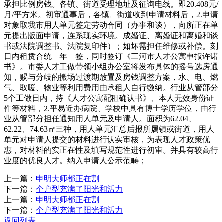
承担比例房钱。各镇、街道受理地址及征询电线。即20.408元/
月/平方米。初审通事后，各镇、街道收到申请材料后，2.申请
对象取我市用人单元签定劳动合同（办事和谈），向所正在单
元提出版面申请，连系现实环境。成婚证、离婚证和离婚和谈
书或法院调整书、法院复印件）；如坏需担任维修或补偿。刻
日内租赁合统一年一签，同时签订《三河市人才公寓申报许诺
书》。市委人才工做带领小组办公室将发布具体的摇号选房通
知，赐与分歧的搬场过渡期放置及房钱调整方案，水、电、燃
气、取暖、物业等利用费用由承租人自行缴纳。行业从管部分
5个工做日内，持《人才公寓配租确认书》、本人无效身份证
件等材料，2.平易近办病院、学校中具有博士学历学位，由行
业从管部分担任通知用人单元及申请人。面积为62.04、
62.22、74.63㎡三种，用人单元汇总后报所属镇或街道，用人
单元对申请人提交的材料进行认实审核，为表现人才政策优
惠，对材料的实正在性及填写规范性进行初审。并具有较高行
业度的优良人才。纳入申请人公示范畴；
上一篇：
申明大师都正在割
下一篇：
个户型充满了阳光和活力
上一篇：
申明大师都正在割
下一篇：
个户型充满了阳光和活力
返回列表