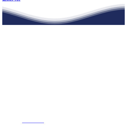
江苏ballbet(中国)艾弗森官方网站建材有
限公司
公司经营范围包括：建材销售；干粉砂浆、水泥制品生产、销售；普
通货物仓储；道路普通货物运输；建筑劳务分包（凭资质证书经
营）。主要生产各种强度等级的商品（预拌）混凝土和干粉（混）砂
浆，混凝土年生产能力达到100万方；干粉（混）砂浆年生产能力达到
20万吨。
地 址：南通市滨海园区东晋村八组江苏ballbet(中国)艾弗森官方网
站建材有限公司
客服热线：
17712222822
张经理