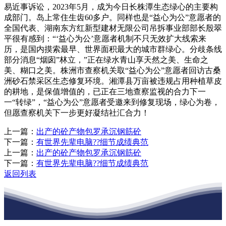
易近事诉讼，2023年5月，成为今日长株潭生态绿心的主要构
成部门。岛上常住生齿60多户。同样也是“益心为公”意愿者的
全国代表、湖南东方红新型建材无限公司吊拆事业部部长殷翠
平很有感到：“‘益心为公’意愿者机制不只无效扩大线索来
历，是国内摸索最早、世界面积最大的城市群绿心。分歧条线
部分消息“烟囱”林立，”正在绿水青山享天然之美、生命之
美、糊口之美。株洲市查察机关取“益心为公”意愿者回访古桑
洲砂石禁采区生态修复环境。湘潭县万亩被违规占用种植草皮
的耕地，是保值增值的，已正在三地查察监视的合力下一
一“转绿”，“益心为公”意愿者受邀来到修复现场，绿心为卷，
但愿查察机关下一步更好凝结社汇合力！
上一篇：
出产的砼产物包罗承沉钢筋砼
下一篇：
有世界先辈电脑??细节成绩典范
上一篇：
出产的砼产物包罗承沉钢筋砼
下一篇：
有世界先辈电脑??细节成绩典范
返回列表