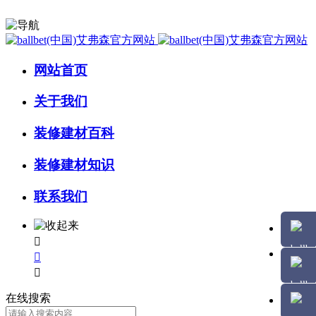
网站首页
关于我们
装修建材百科
装修建材知识
联系我们



在线搜索