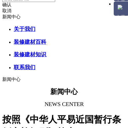
确认
取消
新闻中心
关于我们
装修建材百科
装修建材知识
联系我们
新闻中心
新闻中心
NEWS CENTER
按照《中华人平易近国暂行条