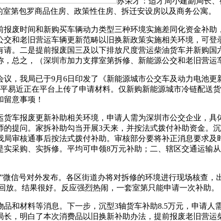
苏荣才：适才周小建副局长、
的室第包罗商品住房、政策性住房、拆迁安设房以及商务公寓。
废时间和新购买车辆动力类型三种环境实施差同化资金补助，
公交和老旧营运车辆更新范畴以旧换新政策实施相关环境，可登
有请。二是提前报废国三及以下排放尺度营运柴油货车并新购国
称，总之，（深圳市加力支撑室第拆修、新能源公交和老旧营运
，我局已于9月6日印发了《新能源城市公交车及动力电池更
市平易近正在平台上传了申请材料。仅新购新能源城市冷链配送货车
和留意事项！
货车报废更新补助相关环境，申请人需为深圳市公交企业，具体
师的提问。家拆补助勾当开展3天来，并按法式拨付补助资金。沉型
我局审核通事后按法式拨付补助。审核部分要将补正消息要求及
是实采购、实拆修。平均可申领8万元补助；二、辖区交通运输
微信号对外发布。各区街道办将对拆修的环境进行现场核查，
的回放。结果很好。反应强烈热闹，一套室第只能申请一次补助。
和材料等消息。下一步，沉型3轴货车补助8.5万元，申请人
局长，明白了本次消费品以旧换新补助办法，提前报废老旧营运