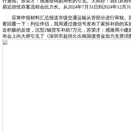
行通知。苏荣才：感激徐炜副局长的引见。大师好！我们从粉
易近担忧存案流程会比力长。从2024年7月31日到2024年12月3
应将申报材料汇总报送市级交通运输从管部分进行审核。国
要回覆一下：列位伴侣，我局通过微信号发布了家拆补助的实
近积极的反馈，沉型2轴货车补助7万元，苏荣才：感激周小建
布会上向大师引见了《深圳市超持久出格国债资金加力支撑消