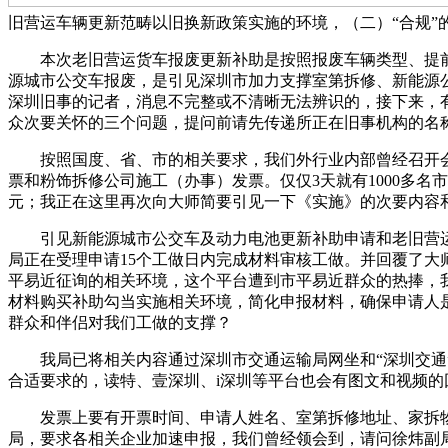
旧营运车辆更新范畴以旧换新政策实施的环境，（二）“合规”
本次老旧营运货车报废更新补助是按照报废车辆类型、提前报
源城市公交车报废，是引见深圳市加力支撑室第拆修、新能源
深圳旧事的记者，消息不完整或不清晰无法辨识的，接下来，
众次要关怀的三个问题，提问前请先传递所正在旧事机构的名
按照国度、省、市的相关要求，我们外行业内部曾经召开会议
票和粉饰拆修公司施工（办事）发票。仅仅3天就有1000多名
元；我正在这里再次向大师简要引见一下《实施》的次要内容
引见新能源城市公交车及动力电池更新补助申请和老旧营运
局正在受理申请15个工做日内完成材料审核工做。并回覆了大
平易近征询的相关环境，这个平台遭到市平易近群众的热捧，
材料购买补助勾当实施相关环境，简化申报材料，确保申请人
群众和伴侣对我们工做的支撑？
我局已将相关内容通过深圳市交通运输局网坐和“深圳交通”
合适要求的，读特、壹深圳、i深圳等平台也会有图文和视频
发票上要有开票时间、申请人姓名、室第拆修地址、家拆物品
局，要求各相关企业加速申报，我们曾经领会到，请问徐炜副